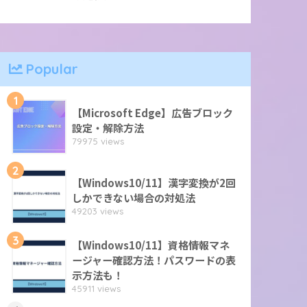
Popular
1
【Microsoft Edge】広告ブロック
設定・解除方法
79975 views
2
【Windows10/11】漢字変換が2回
しかできない場合の対処法
49203 views
3
【Windows10/11】資格情報マネ
ージャー確認方法！パスワードの表
示方法も！
45911 views