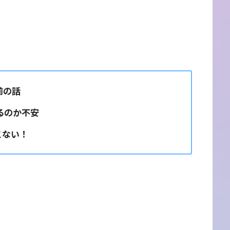
前の話
るのか不安
こない！