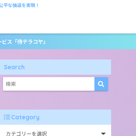
公平な抽選を実現！
ービス「侍テラコヤ」
Search
Category