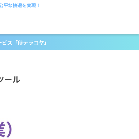
公平な抽選を実現！
ービス「侍テラコヤ」
ツール